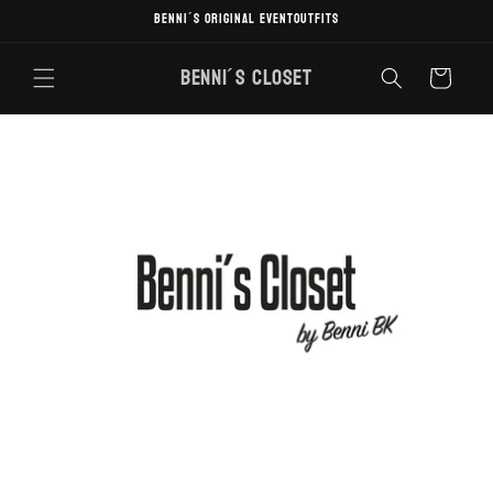
Direkt
Benni´s original Eventoutfits
zum
Inhalt
Benni´s Closet
Warenkorb