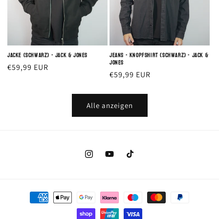
Jacke (schwarz) - Jack & Jones
Jeans - Knopfshirt (schwarz) - Jack &
Jones
Normaler
€59,99 EUR
Normaler
€59,99 EUR
Preis
Preis
Alle anzeigen
Instagram
YouTube
TikTok
Zahlungsmethoden