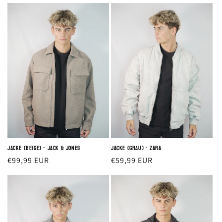
Preis
Preis
Jacke (beige) - Jack & Jones
Jacke (grau) - ZARA
Normaler
€99,99 EUR
Normaler
€59,99 EUR
Preis
Preis