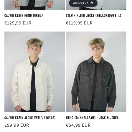
Ausverkauft
Calvin Klein Hemd (grau)
Calvin Klein Jacke (hellgrau/weiß)
Normaler
€129,99 EUR
Normaler
€119,99 EUR
Preis
Preis
Calvin Klein Jacke (weiß / beige)
Hemd (dunkelgrau) - Jack & Jones
Normaler
€99,99 EUR
Normaler
€54,99 EUR