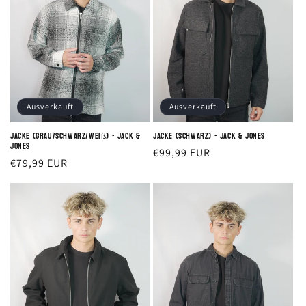
Ausverkauft
Ausverkauft
Jacke (grau/schwarz/weiß) - Jack &
Jacke (schwarz) - Jack & Jones
Jones
Normaler
€99,99 EUR
Normaler
€79,99 EUR
Preis
Preis